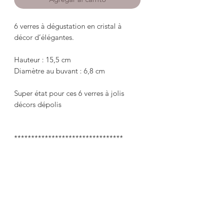
6 verres à dégustation en cristal à 
décor d’élégantes.

Hauteur : 15,5 cm

Diamètre au buvant : 6,8 cm

Super état pour ces 6 verres à jolis 
décors dépolis

********************************

6 elegantly decorated crystal tasting 
glasses.

 Height: 15.5cm

 Diameter at the mouthpiece: 6.8 cm
