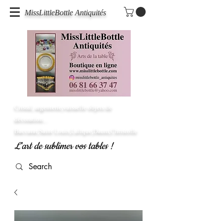
MissLittleBottle Antiquités
Cristal, argenterie,vaisselle objets de
décoration...
Baccarat,Saint Louis,Lalique,Daum,Christofle
L'art de sublimer vos tables !