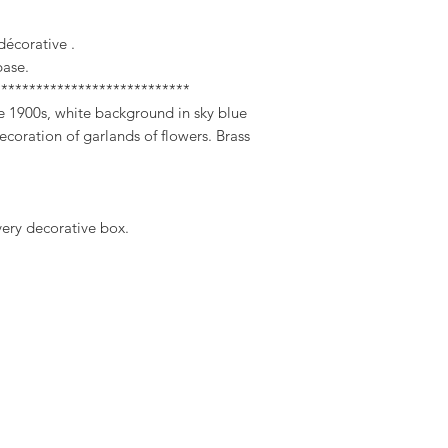
 décorative .
base.
****************************
e 1900s, white background in sky blue
coration of garlands of flowers. Brass
 very decorative box.