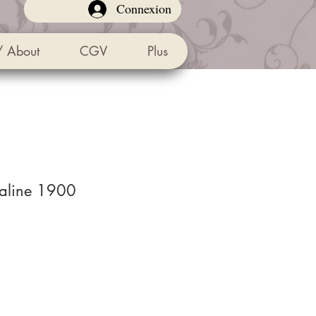
Connexion
/ About
CGV
Plus
paline 1900