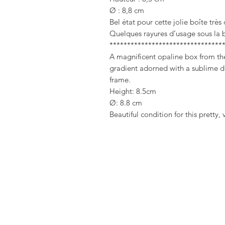
Ø : 8,8 cm
Bel état pour cette jolie boîte très
Quelques rayures d’usage sous la 
********************************
A magnificent opaline box from th
gradient adorned with a sublime de
frame.
Height: 8.5cm
Ø: 8.8 cm
Beautiful condition for this pretty,