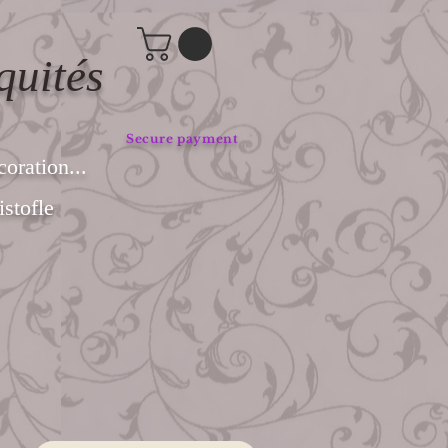
quités
Secure payment
coration...
stofle