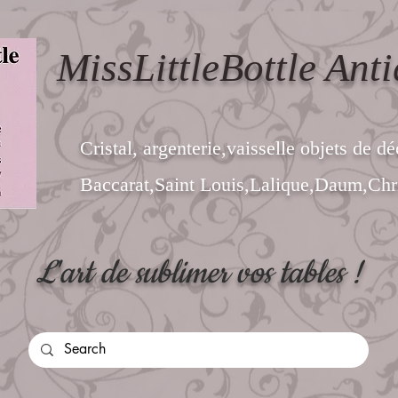
MissLittleBottle Anti
Cristal, argenterie,vaisselle objets de dé
Baccarat,Saint Louis,Lalique,Daum,Chri
L'art de sublimer vos tables !