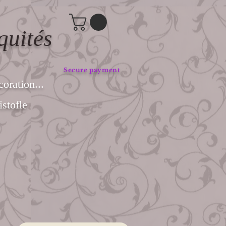
quités
Secure payment
coration...
stofle