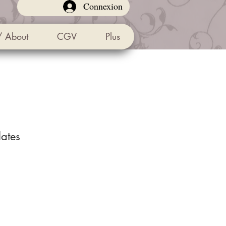
Connexion
/ About
CGV
Plus
lates