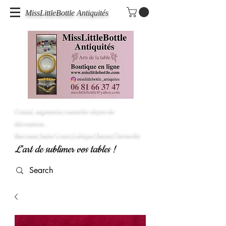
MissLittleBottle Antiquités
Cristal, argenterie,vaisselle objets de
décoration...
Baccarat,Saint Louis,Lalique,Daum,Christofle
L'art de sublimer vos tables !