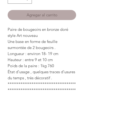
Agregar al carrito
Paire de bougeoirs en bronze doré
style Art nouveau
Une base en forme de feuille
surmontée de 2 bougeoirs .
Longueur : environ 18- 19 cm
Hauteur : entre 9 et 10 cm
Poids de la paire : 1kg 760
État d’usage , quelques traces d’usures
du temps , très décoratif .
*************************************
*************************************
****************************
Pair of gold-plated bronze candlesticks
Art Nouveau style
A leaf-shaped base topped with 2