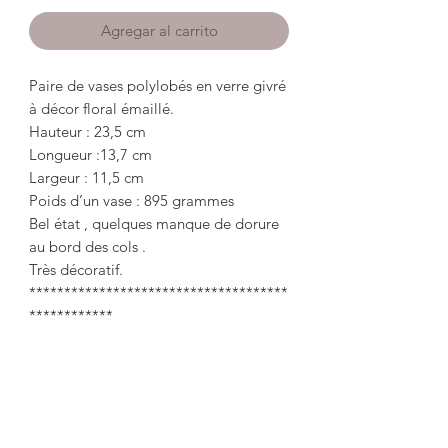
Agregar al carrito
Paire de vases polylobés en verre givré
à décor floral émaillé.
Hauteur : 23,5 cm
Longueur :13,7 cm
Largeur : 11,5 cm
Poids d’un vase : 895 grammes
Bel état , quelques manque de dorure
au bord des cols .
Très décoratif.
*************************************
************
Pair of polylobed vases in frosted glass
with enameled floral decoration.
Height: 23.5cm
Length: 13.7cm
Width: 11.5cm