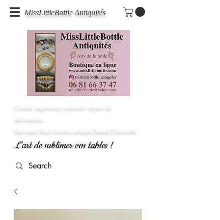
MissLittleBottle Antiquités
Cristal, argenterie,vaisselle objets de
décoration...
Baccarat,Saint Louis,Lalique,Daum,Christofle
L'art de sublimer vos tables !