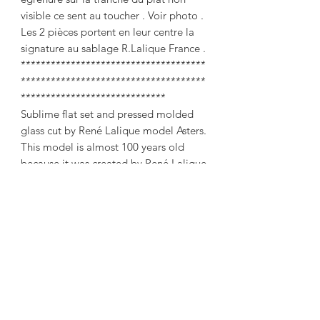
visible ce sent au toucher . Voir photo .
Les 2 pièces portent en leur centre la
signature au sablage R.Lalique France .
*************************************
*************************************
*****************************
Sublime flat set and pressed molded
glass cut by René Lalique model Asters.
This model is almost 100 years old
because it was created by René Lalique
in February 1925 and not taken over
after (Ref. Marcilhac 10-3039 ).
A timeless model.
Dimensions:
Plate Ø: 27.7 cm
Cut Ø: 20.5 cm height 8 cm
These 2 pieces are in very good
general condition despite tiny
scratches of use and I just specify a