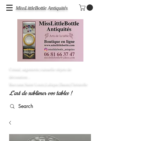
MissLittleBottle Antiquités
Cristal, argenterie,vaisselle objets de
décoration...
Baccarat,Saint Louis,Lalique,Daum,Christofle
L'art de sublimer vos tables !