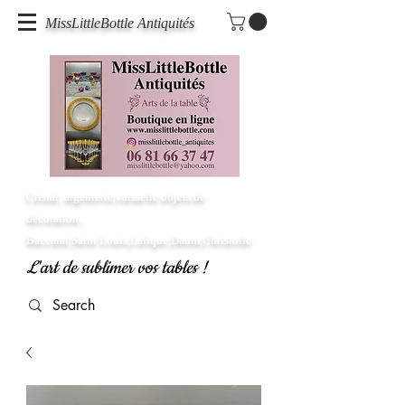
MissLittleBottle Antiquités
Cristal, argenterie,vaisselle objets de
décoration...
Baccarat,Saint Louis,Lalique,Daum,Christofle
L'art de sublimer vos tables !