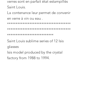
verres sont en parfait état estampillés
Saint Louis.
La contenance leur permet de convenir
en verre à vin ou eau .
*************************************
*************************************
***************************
Saint Louis sublime series of 12 Isis
glasses
Isis model produced by the crystal
factory from 1988 to 1994.
This very little produced model is
uncommon on the market.
A full-mass crystal foot surmounted by
a smooth paraison.
A beautiful Art Deco inspiration for this
model with modern lines.
Height 12 cm
Drinking diameter 8.1 cm
Weight: 352 grams