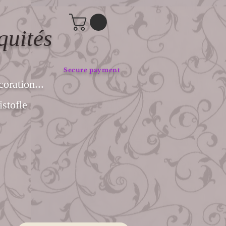
quités
Secure payment
coration...
stofle