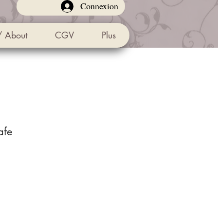
Connexion
/ About
CGV
Plus
afe