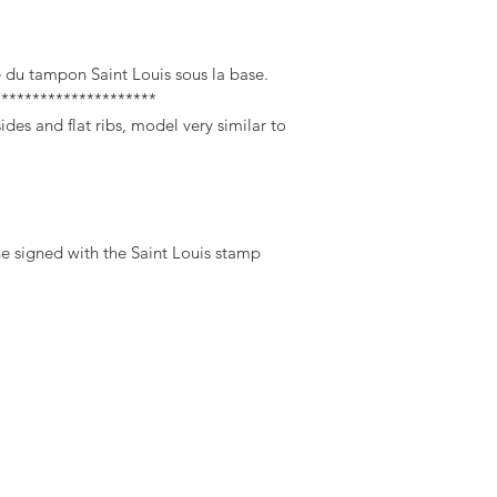
ée du tampon Saint Louis sous la base.
*********************
ides and flat ribs, model very similar to
ne signed with the Saint Louis stamp