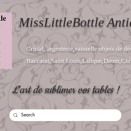
MissLittleBottle Anti
Cristal, argenterie,vaisselle objets de dé
Baccarat,Saint Louis,Lalique,Daum,Chri
L'art de sublimer vos tables !