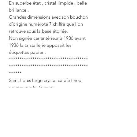
En superbe état , cristal limpide , belle
brillance .
Grandes dimensions avec son bouchon
d’origine numéroté 7 chiffre que l’on
retrouve sous la base étoilée.
Non signée car antérieur à 1936 avant
1936 la cristallerie apposait les
étiquettes papier .
*************************************
*************************************
******
Saint Louis large crystal carafe lined
orange model Gavarni.
An uncommon model found in the
1930 catalog.
Tapered shape, very nice size work and
a sublime orange.
.
Height at the top of the cap: 41.7 cm
Ø base: 10 cm