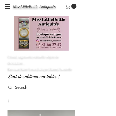
MissLittleBottle Antiquités
Cristal, argenterie,vaisselle objets de
décoration...
Baccarat,Saint Louis,Lalique,Daum,Christofle
L'art de sublimer vos tables !