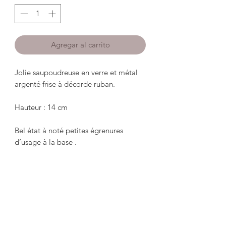
Agregar al carrito
Jolie saupoudreuse en verre et métal 
argenté frise à décorde ruban.

Hauteur : 14 cm

Bel état à noté petites égrenures 
d’usage à la base .

*****************************

Pretty sprinkler in glass and silver 
metal frieze with ribbon decoration.

 Height: 14cm
