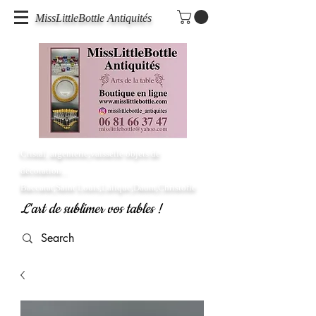
MissLittleBottle Antiquités
Cristal, argenterie,vaisselle objets de
décoration...
Baccarat,Saint Louis,Lalique,Daum,Christofle
L'art de sublimer vos tables !