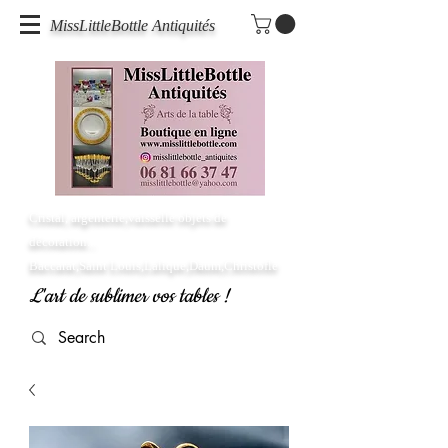
MissLittleBottle Antiquités
Cristal, argenterie,vaisselle objets de
décoration...
Baccarat,Saint Louis,Lalique,Daum,Christofle
L'art de sublimer vos tables !